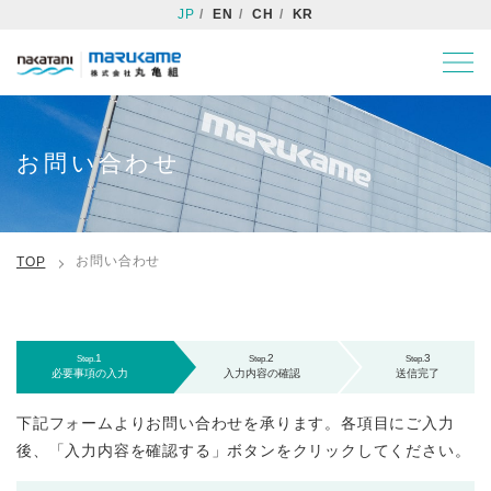
JP
EN
CH
KR
お問い合わせ
お問い合わせ
TOP
1
2
3
Step.
Step.
Step.
必要事項の入力
入力内容の確認
送信完了
下記フォームよりお問い合わせを承ります。各項目にご入力
後、「入力内容を確認する」ボタンをクリックしてください。